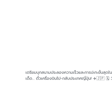
เตรียมบุกสนามประลองความเร็วและการปะทะขั้นส
เด็ด… ตั๋วเครื่องบินไป-กลับประเทศญี่ปุ่น! ✈️🇯🇵 