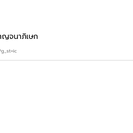
กาญจนาภิเษก
g_st=ic