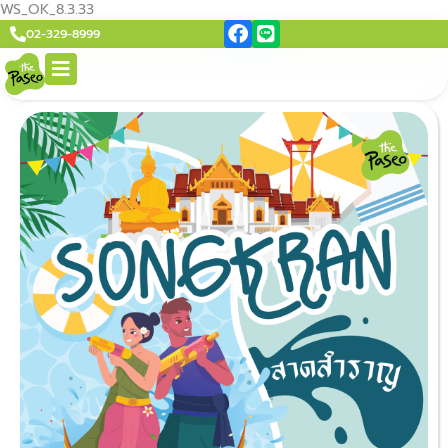
WS_OK_8.3.33
02-329-8999