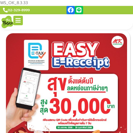
WS_OK_8.3.33
02-329-8999