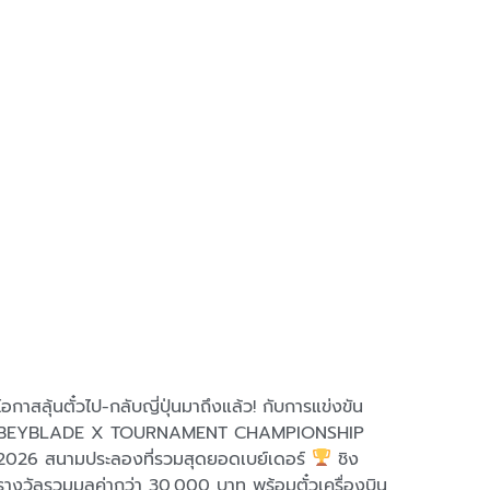
โอกาสลุ้นตั๋วไป-กลับญี่ปุ่นมาถึงแล้ว! กับการแข่งขัน
พาลูกช้
BEYBLADE X TOURNAMENT CHAMPIONSHIP
อัปสกิล
2026 สนามประลองที่รวมสุดยอดเบย์เดอร์
ชิง
ประสบกา
รางวัลรวมมูลค่ากว่า 30,000 บาท พร้อมตั๋วเครื่องบิน
สวยที่ค