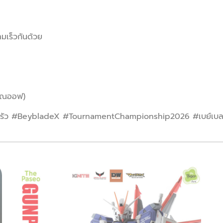
มเร็วกันด้วย
คุณออฟ)
บครัว #BeybladeX #TournamentChampionship2026 #เบย์เบ