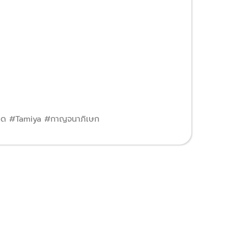
ลด #Tamiya #กาญจนาภิเษก