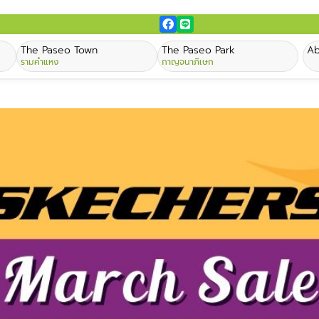
The Paseo Town
The Paseo Park
Ab
รามคำแหง
กาญจนาภิเษก