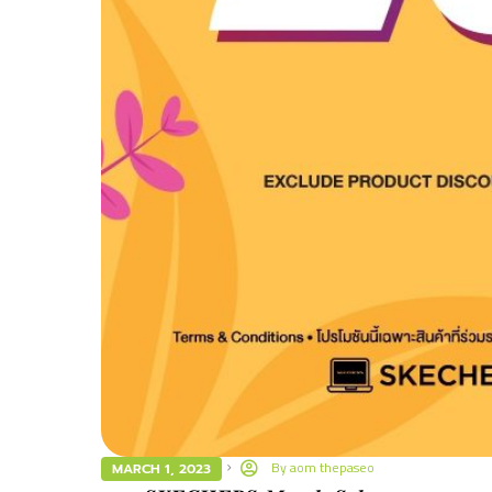
By
aom thepaseo
MARCH 1, 2023