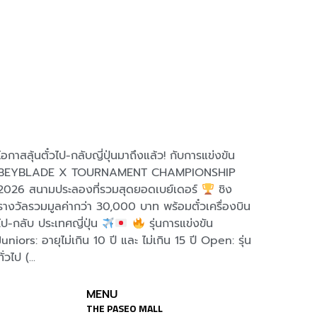
โอกาสลุ้นตั๋วไป-กลับญี่ปุ่นมาถึงแล้ว! กับการแข่งขัน
พาลูกช้
BEYBLADE X TOURNAMENT CHAMPIONSHIP
อัปสกิล
2026 สนามประลองที่รวมสุดยอดเบย์เดอร์
ชิง
ประสบกา
รางวัลรวมมูลค่ากว่า 30,000 บาท พร้อมตั๋วเครื่องบิน
สวยที่ค
ไป-กลับ ประเทศญี่ปุ่น
รุ่นการแข่งขัน
Kids Ma
Juniors: อายุไม่เกิน 10 ปี และ ไม่เกิน 15 ปี Open: รุ่น
กว่า 1
ทั่วไป (...
MENU
THE PASEO MALL