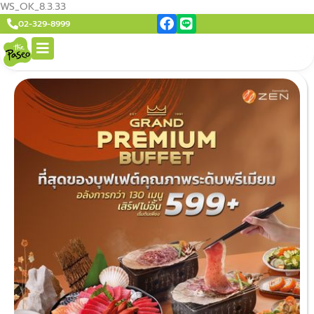
WS_OK_8.3.33
02-329-8999