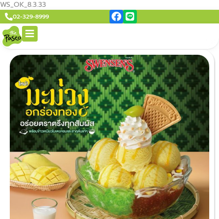
WS_OK_8.3.33
02-329-8999