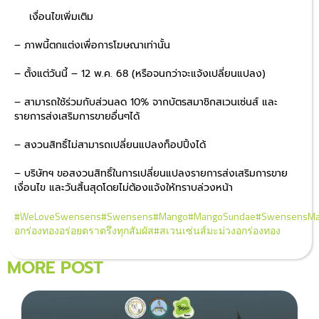
เงื่อนไขเพิ่มเติม
– ภาพนี้ตกแต่งเพื่อการโฆษณาเท่านั้น
– ตั้งแต่วันนี้ – 12 พ.ค. 68 (หรือจนกว่าจะแจ้งเปลี่ยนแปลง)
– สามารถใช้ร่วมกับส่วนลด 10% จากบัตรสมาชิกสเวนเซ่นส์ และ
รายการส่งเสริมการขายอื่นๆได้
– สงวนสิทธิ์ไม่สามารถเปลี่ยนแปลงท็อปปิ้งได้
– บริษัทฯ ขอสงวนสิทธิ์ในการเปลี่ยนแปลงรายการส่งเสริมการขาย
เงื่อนไข และวันสิ้นสุดโดยไม่ต้องแจ้งให้ทราบล่วงหน้า
#WeLoveSwensens
#Swensens
#Mango
#MangoSundae
#SwensensMa
อกร่องทองอร่อยตราตรึงทุกสัมผัส
#สเวนเซ่นส์มะม่วงอกร่องทอง
MORE POST