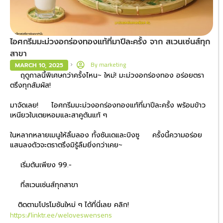
ไอศกรีมมะม่วงอกร่องทองแท้ที่มาปีละครั้ง จาก สเวนเซ่นส์ทุก
สาขา
By
marketing
MARCH 10, 2025
ฤดูกาลนี้พิเศษกว่าครั้งไหน~ ใหม่! มะม่วงอกร่องทอง อร่อยตรา
ตรึงทุกสัมผัส!
มาจัดเลย!
ไอศกรีมมะม่วงอกร่องทองแท้ที่มาปีละครั้ง พร้อมข้าว
เหนียวใบเตยหอมและสาคูต้นแท้ ๆ
ในหลากหลายเมนูให้ลิ้มลอง ทั้งซันเดและบิงซู
ครั้งนี้ความอร่อย
แสนลงตัวจะตราตรึงมิรู้ลืมยิ่งกว่าเคย~
เริ่มต้นเพียง 99.-
ที่สเวนเซ่นส์ทุกสาขา
ติดตามโปรโมชันใหม่ ๆ ได้ที่นี่เลย คลิก!
https://linktr.ee/weloveswensens