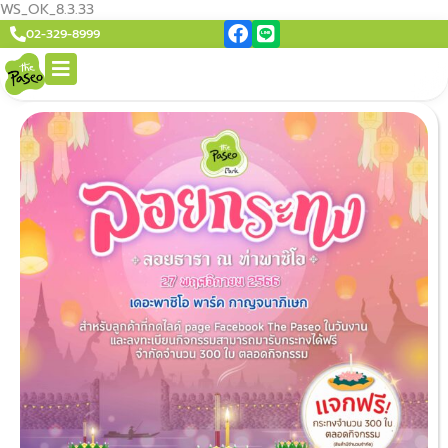
WS_OK_8.3.33
02-329-8999