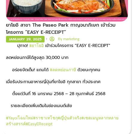
ยาโยอิ สาขา The Paseo Park กาญจนาภิเษก เข้าร่วม
โครงการ “EASY E-RECEIPT”
By
marketing
JANUARY 29, 2025
#ยาโยอิ
ปุกาด!
เข้าร่วมโครงการ “EASY E-RECEIPT”
ลดหย่อนภาษีได้สูงสุด 30,000 บาท
#ลดหย่อนภาษี
อร่อยจัดเต็ม! แถมได้
ด้วยนะทุกคน
เมื่อรับประทานอาหารญี่ปุ่นที่ยาโยอิ ทุกสาขา ทั่วประเทศ
ตั้งแต่วันที่ 16 มกราคม 2568 – 28 กุมภาพันธ์ 2568
รายละเอียดเพิ่มเติมในช่องเมนต์เล้ย ​
#Yayoiโฉมใหม่
#ราชาเทโชกุ
#ญี่ปุ่นตัวจริง
#เซตเมนูหลากหลาย
สร้างสรรค์
#EasyEReceipt