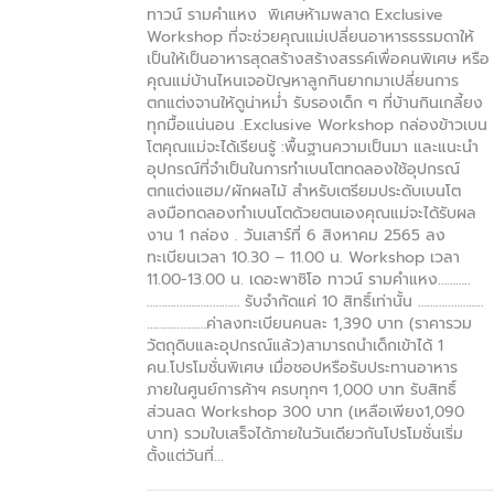
ทาวน์ รามคำแหง พิเศษห้ามพลาด Exclusive
Workshop ที่จะช่วยคุณแม่เปลี่ยนอาหารธรรมดาให้
เป็นให้เป็นอาหารสุดสร้างสร้างสรรค์เพื่อคนพิเศษ หรือ
คุณแม่บ้านไหนเจอปัญหาลูกกินยากมาเปลี่ยนการ
ตกแต่งจานให้ดูน่าหม่ำ รับรองเด็ก ๆ ที่บ้านกินเกลี้ยง
ทุกมื้อแน่นอน .Exclusive Workshop กล่องข้าวเบน
โตคุณแม่จะได้เรียนรู้ :พื้นฐานความเป็นมา และแนะนำ
อุปกรณ์ที่จำเป็นในการทำเบนโตทดลองใช้อุปกรณ์
ตกแต่งแฮม/ผักผลไม้ สำหรับเตรียมประดับเบนโต
ลงมือทดลองทำเบนโตด้วยตนเองคุณแม่จะได้รับผล
งาน 1 กล่อง . วันเสาร์ที่ 6 สิงหาคม 2565 ลง
ทะเบียนเวลา 10.30 – 11.00 น. Workshop เวลา
11.00-13.00 น. เดอะพาซิโอ ทาวน์ รามคำแหง………..
………..………..……… รับจำกัดแค่ 10 สิทธิ์เท่านั้น ………..………..
………..………ค่าลงทะเบียนคนละ 1,390 บาท (ราคารวม
วัตถุดิบและอุปกรณ์แล้ว)สามารถนำเด็กเข้าได้ 1
คน.โปรโมชั่นพิเศษ เมื่อชอปหรือรับประทานอาหาร
ภายในศูนย์การค้าฯ ครบทุกๆ 1,000 บาท รับสิทธิ์
ส่วนลด Workshop 300 บาท (เหลือเพียง1,090
บาท) รวมใบเสร็จได้ภายในวันเดียวกันโปรโมชั่นเริ่ม
ตั้งแต่วันที่...