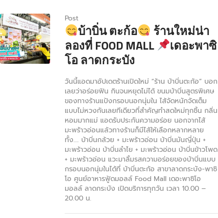
Post
บ้าบิ่น ตะก้อ
ร้านใหม่น่า
ลองที่ FOOD MALL
เดอะพาซิ
โอ ลาดกระบัง
วันนี้แอดมาอัปเดตร้านเปิดใหม่ “ร้าน บ้าบิ่นตะก้อ” บอก
เลยว่าอร่อยฟิน กินจนหยุดไม่ได้ ขนมบ้าบิ่นสูตรพิเศษ
ของทางร้านแป้งกรอบนอกนุ่มใน ไส้จัดหนักจัดเต็ม
แบบไม่หวงกันเลยทีเดียวที่สำคัญทำสดใหม่ทุกชิ้น กลิ่น
หอมมากแม่ แอดรับประกันความอร่อย นอกจากไส้
มะพร้าวอ่อนแล้วทางร้านก็มีไส้ให้เลือกหลากหลาย
ทั้ง…. บ้าบิ่นกล้วย + มะพร้าวอ่อน บ้าบิ่นมันญี่ปุ่น +
มะพร้าวอ่อน บ้าบิ่นลำไย + มะพร้าวอ่อน บ้าบิ่นข้าวโพด
+ มะพร้าวอ่อน แวะมาลิ้มรสความอร่อยของบ้าบิ่นแบบ
กรอบนอกนุ่มในได้ที่ บ้าบิ่นตะก้อ สาขาลาดกระบัง-พาซิ
โอ ศูนย์อาหารฟู้ดมอลล์ Food Mall เดอะพาซิโอ
มอลล์ ลาดกระบัง เปิดบริการทุกวัน เวลา 10.00 –
20.00 น.