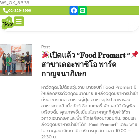
WS_OK_8.3.33
02-329-8999
Post
เปิดแล้ว “𝐅𝐨𝐨𝐝 𝐏𝐫𝐨𝐦𝐚𝐫𝐭 “
สาขาเดอะพาซิโอ พาร์ค
กาญจนาภิเษก
หาวัตถุดิบไม่ต้องวุ่นวาย มาชอปที่ Food Promart มี
ให้เลือกสรรค์วัตถุดิบมากมาย แหล่งวัตุดิบอาหารนำเข้า
ทั้งอาหารทะเล อาหารญี่ปุ่น อาหารยุโรป อาหารจีน
อาหารเกาหลี เนื้อสัตว์ ชีส เบเกอรี่ ผัก ผลไม้ ธัญพีช
เครื่องดื่ม คุณภาพชั้นเยี่ยมในราคาถูกที่คุ้มค่าให้ชา
วกาญจนาภิเษกและพื้นที่ใกล้เคียงมาชอปกัน. ชอปแห
ล่งวัตุดิบอาหารนำเข้าได้ที่ :𝐅𝐨𝐨𝐝 𝐏𝐫𝐨𝐦𝐚𝐫𝐭 ิ เดอะ พาซิ
โอ กาญจนาภิเษก เปิดบริการทุกวัน เวลา 10:00 –
21:30 น.