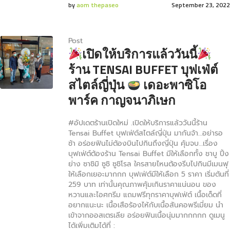
by
aom thepaseo
September 23, 2022
Post
เปิดให้บริการแล้ววันนี้
ร้าน TENSAI BUFFET บุฟเฟ่ต์
สไตล์ญี่ปุ่น
เดอะพาซิโอ
พาร์ค กาญจนาภิเษก
#อัปเดตร้านเปิดใหม่ .เปิดให้บริการแล้ววันนี้ร้าน
Tensai Buffet บุฟเฟ่ต์สไตล์ญี่ปุ่น มากันจ้า…อย่ารอ
ช้า อร่อยฟินไม่ต้องบินไปกินถึงญี่ปุ่น คุ้มจบ…เรื่อง
บุฟเฟ่ต์ต้องร้าน Tensai Buffet มีให้เลือกทั้ง ชาบู ปิ้ง
ย่าง ซาชิมิ ซูชิ ซูชิโรล ใครสายไหนต้องรีบไปกินมีเมนฟุ
ให้เลือกเยอะมากกก บุฟเฟ่ต์มีให้เลือก 5 ราคา เริ่มต้นที่
259 บาท เท่านั้นคุณภาพคุ้มเกินราคาแน่นอน ของ
หวานและไอศกรีม แถมฟรีทุกราคาบุฟเฟ่ต์ เนื้อเด็ดที่
อยากแนะนะ เนื้อเสือร้องไห้กับเนื้อสันคอพรีเมี่ยม นำ
เข้าจากออสเตรเลีย อร่อยฟินเนื้อนุ่มมากกกกก ดูเมนู
ได้เพิ่มเติมได้ที่ :