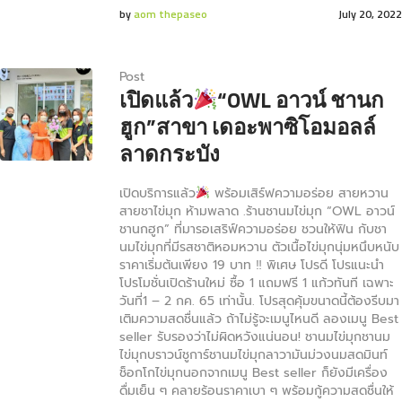
by
aom thepaseo
July 20, 2022
Post
เปิดแล้ว
“OWL อาวน์ ชานก
ฮูก”สาขา เดอะพาซิโอมอลล์
ลาดกระบัง
เปิดบริการแล้ว
พร้อมเสิร์ฟความอร่อย สายหวาน
สายชาไข่มุก ห้ามพลาด .ร้านชานมไข่มุก “OWL อาวน์
ชานกฮูก” ที่มารอเสริฟ์ความอร่อย ชวนให้ฟิน กับชา
นมไข่มุกที่มีรสชาติหอมหวาน ตัวเนื้อไข่มุกนุ่มหนึบหนับ
ราคาเริ่มต้นเพียง 19 บาท ‼ พิเศษ โปรดี โปรแนะนำ
โปรโมชั่นเปิดร้านใหม่ ซื้อ 1 แถมฟรี 1 แก้วทันที เฉพาะ
วันที่1 – 2 กค. 65 เท่านั้น. โปรสุดคุ้มขนาดนี้ต้องรีบมา
เติมความสดชื่นแล้ว ถ้าไม่รู้จะเมนูไหนดี ลองเมนู Best
seller รับรองว่าไม่ผิดหวังแน่นอน! ชานมไข่มุกชานม
ไข่มุกบราวน์ชูการ์ชานมไข่มุกลาวามันม่วงนมสดมินท์
ช็อกโกไข่มุกนอกจากเมนู Best seller ก็ยังมีเครื่อง
ดื่มเย็น ๆ คลายร้อนราคาเบา ๆ พร้อมกู้ความสดชื่นให้